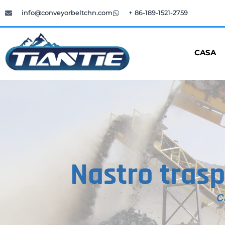
info@conveyorbeltchn.com
+ 86-189-1521-2759
CASA
Nastro trasp
C