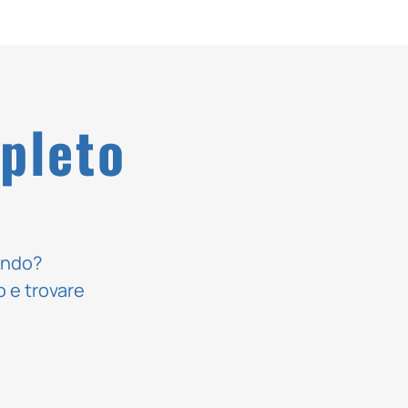
pleto
cando?
o e trovare