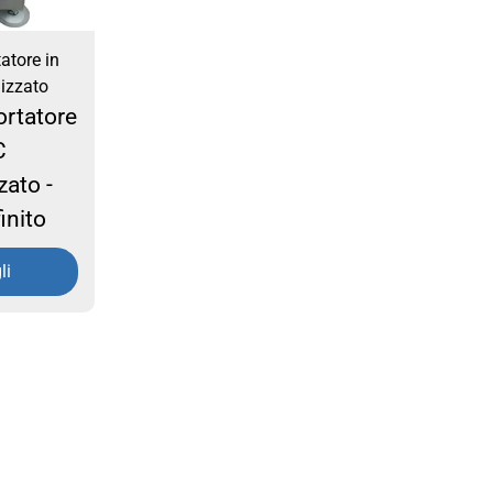
atore in
izzato
ortatore
C
zato -
inito
li