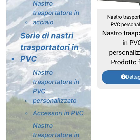
Nastro
trasportatore in
Nastro trasport
acciaio
PVC personal
Nastro trasp
Serie di nastri
in PV
trasportatori in
personaliz
PVC
Prodotto f
Nastro
Dettag
trasportatore in
PVC
personalizzato
Accessori in PVC
Nastro
trasportatore in