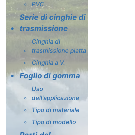
PVC
Serie di cinghie di
trasmissione
Cinghia di
trasmissione piatta
Cinghia a V.
Foglio di gomma
Uso
dell'applicazione
Tipo di materiale
Tipo di modello
Parti del